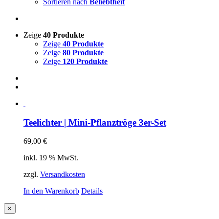
Sortieren nach
Beliebtheit
Zeige
40 Produkte
Zeige
40 Produkte
Zeige
80 Produkte
Zeige
120 Produkte
Teelichter | Mini-Pflanztröge 3er-Set
69,00
€
inkl. 19 % MwSt.
zzgl.
Versandkosten
In den Warenkorb
Details
Close
×
product