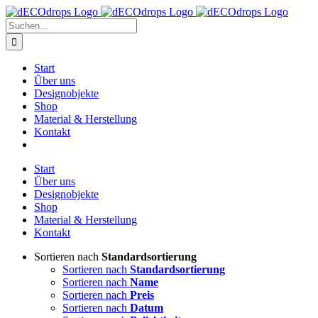
Zum
Inhalt
Suche
springen
nach:
Start
Über uns
Designobjekte
Shop
Material & Herstellung
Kontakt
Start
Über uns
Designobjekte
Shop
Material & Herstellung
Kontakt
Sortieren nach
Standardsortierung
Sortieren nach
Standardsortierung
Sortieren nach
Name
Sortieren nach
Preis
Sortieren nach
Datum