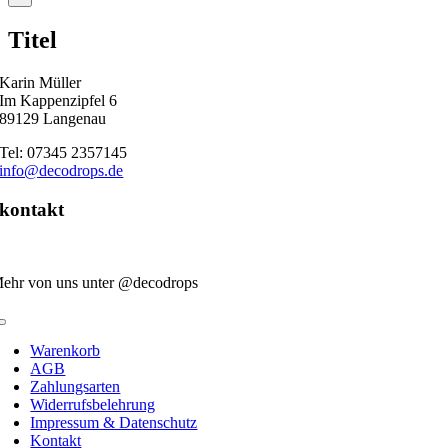
product
quick
Titel
view
Karin Müller
Im Kappenzipfel 6
89129 Langenau
Tel: 07345 2357145
info@decodrops.de
kontakt
ehr von uns unter @decodrops
Toggle
Navigation
Warenkorb
AGB
Zahlungsarten
Widerrufsbelehrung
Impressum & Datenschutz
Kontakt