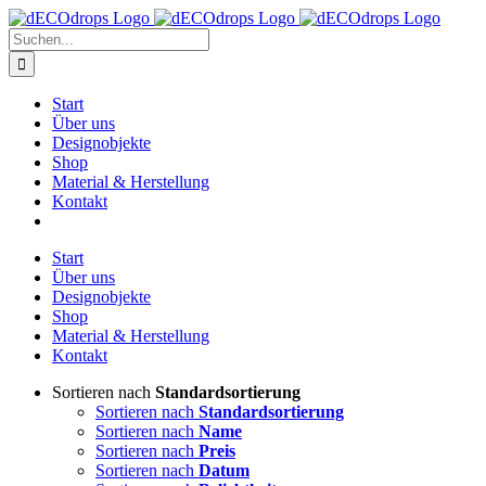
Zum
Inhalt
Suche
springen
nach:
Start
Über uns
Designobjekte
Shop
Material & Herstellung
Kontakt
Start
Über uns
Designobjekte
Shop
Material & Herstellung
Kontakt
Sortieren nach
Standardsortierung
Sortieren nach
Standardsortierung
Sortieren nach
Name
Sortieren nach
Preis
Sortieren nach
Datum