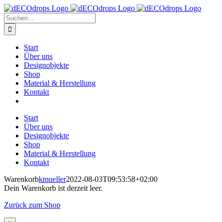
Zum
Inhalt
Suche
springen
nach:
Start
Über uns
Designobjekte
Shop
Material & Herstellung
Kontakt
Start
Über uns
Designobjekte
Shop
Material & Herstellung
Kontakt
Warenkorb
kmueller
2022-08-03T09:53:58+02:00
Dein Warenkorb ist derzeit leer.
Zurück zum Shop