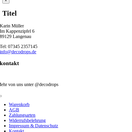
Close
×
product
quick
Titel
view
Karin Müller
Im Kappenzipfel 6
89129 Langenau
Tel: 07345 2357145
info@decodrops.de
kontakt
ehr von uns unter @decodrops
Toggle
Navigation
Warenkorb
AGB
Zahlungsarten
Widerrufsbelehrung
Impressum & Datenschutz
Kontakt