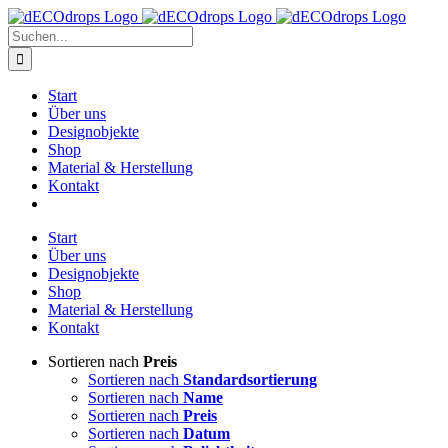
Zum
Inhalt
Suche
springen
nach:
Start
Über uns
Designobjekte
Shop
Material & Herstellung
Kontakt
Start
Über uns
Designobjekte
Shop
Material & Herstellung
Kontakt
Sortieren nach
Preis
Sortieren nach
Standardsortierung
Sortieren nach
Name
Sortieren nach
Preis
Sortieren nach
Datum