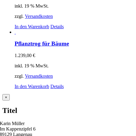
inkl. 19 % MwSt.
zzgl.
Versandkosten
In den Warenkorb
Details
Pflanztrog für Bäume
1.239,00
€
inkl. 19 % MwSt.
zzgl.
Versandkosten
In den Warenkorb
Details
Close
×
product
quick
Titel
view
Karin Müller
Im Kappenzipfel 6
89129 Langenau