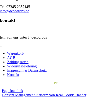
Tel: 07345 2357145
info@decodrops.de
kontakt
ehr von uns unter @decodrops
Toggle
Navigation
Warenkorb
AGB
Zahlungsarten
Widerrufsbelehrung
Impressum & Datenschutz
Kontakt
© 2022 | d
eco
drops
Page load link
Consent Management Platform von Real Cookie Banner
Nach
oben