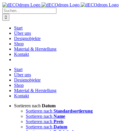
Zum
Inhalt
Suche
springen
nach:
Start
Über uns
Designobjekte
Shop
Material & Herstellung
Kontakt
Start
Über uns
Designobjekte
Shop
Material & Herstellung
Kontakt
Sortieren nach
Datum
Sortieren nach
Standardsortierung
Sortieren nach
Name
Sortieren nach
Preis
Sortieren nach
Datum