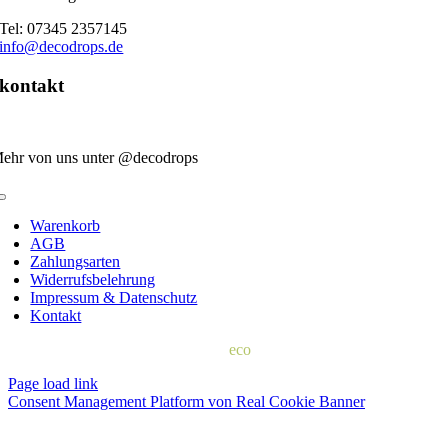
Tel: 07345 2357145
info@decodrops.de
kontakt
ehr von uns unter @decodrops
Toggle
Navigation
Warenkorb
AGB
Zahlungsarten
Widerrufsbelehrung
Impressum & Datenschutz
Kontakt
© 2022 | d
eco
drops
Page load link
Consent Management Platform von Real Cookie Banner
Nach
oben