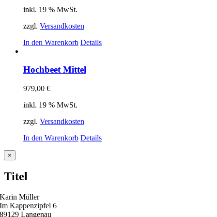
inkl. 19 % MwSt.
zzgl.
Versandkosten
In den Warenkorb
Details
Hochbeet Mittel
979,00
€
inkl. 19 % MwSt.
zzgl.
Versandkosten
In den Warenkorb
Details
Close
×
product
quick
Titel
view
Karin Müller
Im Kappenzipfel 6
89129 Langenau