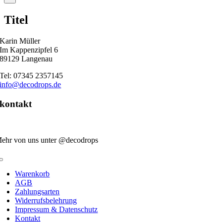
product
quick
Titel
view
Karin Müller
Im Kappenzipfel 6
89129 Langenau
Tel: 07345 2357145
info@decodrops.de
kontakt
ehr von uns unter @decodrops
Toggle
Navigation
Warenkorb
AGB
Zahlungsarten
Widerrufsbelehrung
Impressum & Datenschutz
Kontakt