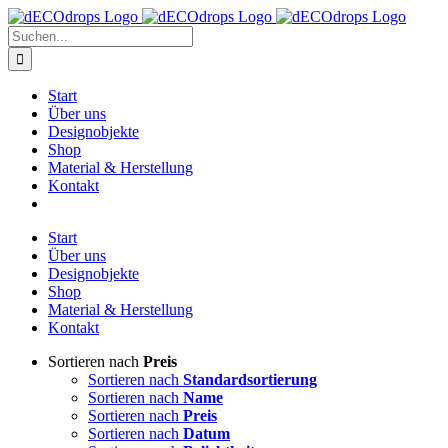
Zum
Inhalt
Suche
springen
nach:
Start
Über uns
Designobjekte
Shop
Material & Herstellung
Kontakt
Start
Über uns
Designobjekte
Shop
Material & Herstellung
Kontakt
Sortieren nach
Preis
Sortieren nach
Standardsortierung
Sortieren nach
Name
Sortieren nach
Preis
Sortieren nach
Datum