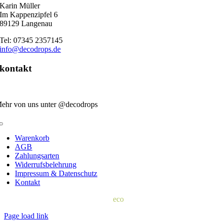
Karin Müller
Im Kappenzipfel 6
89129 Langenau
Tel: 07345 2357145
info@decodrops.de
kontakt
ehr von uns unter @decodrops
Toggle
Navigation
Warenkorb
AGB
Zahlungsarten
Widerrufsbelehrung
Impressum & Datenschutz
Kontakt
© 2022 | d
eco
drops
Page load link