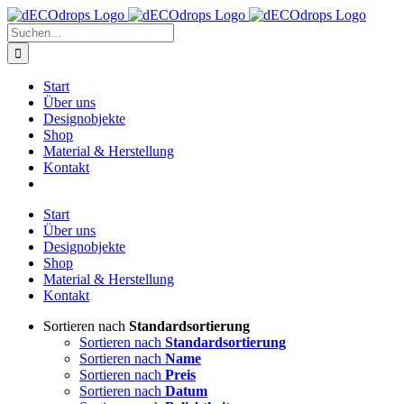
Zum
Inhalt
Suche
springen
nach:
Start
Über uns
Designobjekte
Shop
Material & Herstellung
Kontakt
Start
Über uns
Designobjekte
Shop
Material & Herstellung
Kontakt
Sortieren nach
Standardsortierung
Sortieren nach
Standardsortierung
Sortieren nach
Name
Sortieren nach
Preis
Sortieren nach
Datum