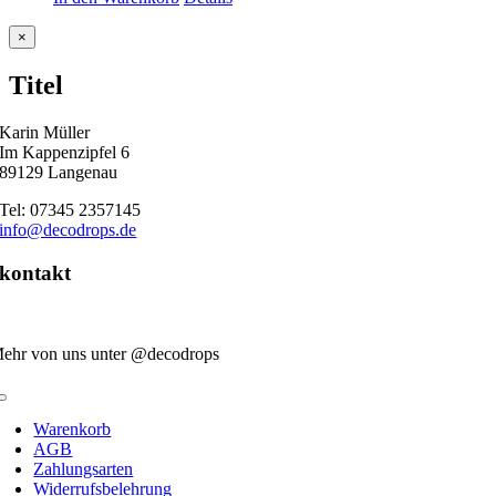
Close
×
product
quick
Titel
view
Karin Müller
Im Kappenzipfel 6
89129 Langenau
Tel: 07345 2357145
info@decodrops.de
kontakt
ehr von uns unter @decodrops
Toggle
Navigation
Warenkorb
AGB
Zahlungsarten
Widerrufsbelehrung