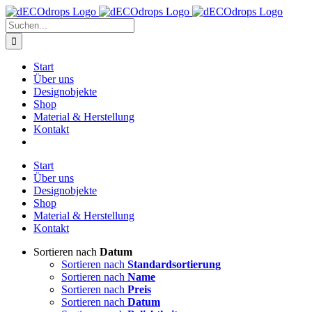
Zum
Inhalt
Suche
springen
nach:
Start
Über uns
Designobjekte
Shop
Material & Herstellung
Kontakt
Start
Über uns
Designobjekte
Shop
Material & Herstellung
Kontakt
Sortieren nach
Datum
Sortieren nach
Standardsortierung
Sortieren nach
Name
Sortieren nach
Preis
Sortieren nach
Datum