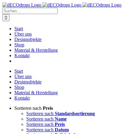
Zum
Inhalt
Suche
springen
nach:
Start
Über uns
Designobjekte
Shop
Material & Herstellung
Kontakt
Start
Über uns
Designobjekte
Shop
Material & Herstellung
Kontakt
Sortieren nach
Preis
Sortieren nach
Standardsortierung
Sortieren nach
Name
Sortieren nach
Preis
Sortieren nach
Datum