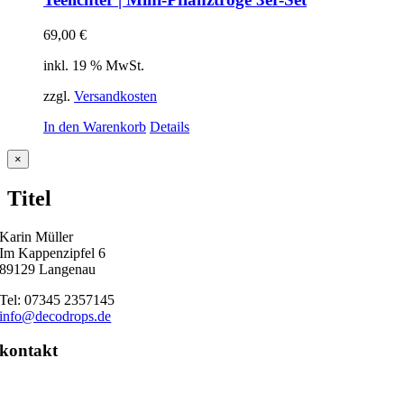
69,00
€
inkl. 19 % MwSt.
zzgl.
Versandkosten
In den Warenkorb
Details
Close
×
product
quick
Titel
view
Karin Müller
Im Kappenzipfel 6
89129 Langenau
Tel: 07345 2357145
info@decodrops.de
kontakt