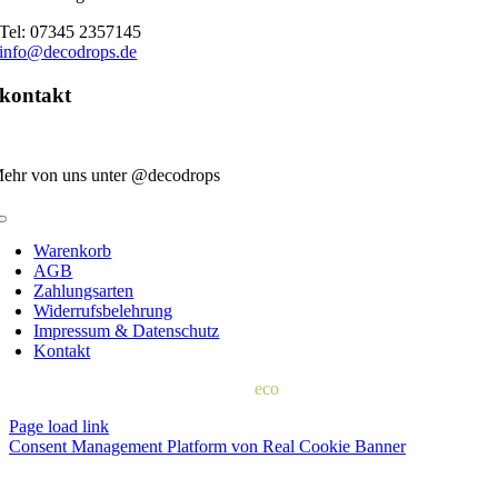
Tel: 07345 2357145
info@decodrops.de
kontakt
ehr von uns unter @decodrops
Toggle
Navigation
Warenkorb
AGB
Zahlungsarten
Widerrufsbelehrung
Impressum & Datenschutz
Kontakt
© 2022 | d
eco
drops
Page load link
Consent Management Platform von Real Cookie Banner
Nach
oben