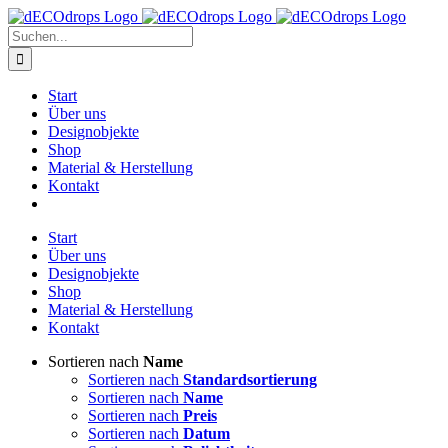
Zum
Inhalt
Suche
springen
nach:
Start
Über uns
Designobjekte
Shop
Material & Herstellung
Kontakt
Start
Über uns
Designobjekte
Shop
Material & Herstellung
Kontakt
Sortieren nach
Name
Sortieren nach
Standardsortierung
Sortieren nach
Name
Sortieren nach
Preis
Sortieren nach
Datum