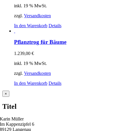
inkl. 19 % MwSt.
zzgl.
Versandkosten
In den Warenkorb
Details
Pflanztrog für Bäume
1.239,00
€
inkl. 19 % MwSt.
zzgl.
Versandkosten
In den Warenkorb
Details
Close
×
product
quick
Titel
view
Karin Müller
Im Kappenzipfel 6
89129 Langenau