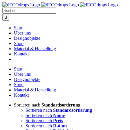
Zum
Inhalt
Suche
springen
nach:
Start
Über uns
Designobjekte
Shop
Material & Herstellung
Kontakt
Start
Über uns
Designobjekte
Shop
Material & Herstellung
Kontakt
Sortieren nach
Standardsortierung
Sortieren nach
Standardsortierung
Sortieren nach
Name
Sortieren nach
Preis
Sortieren nach
Datum