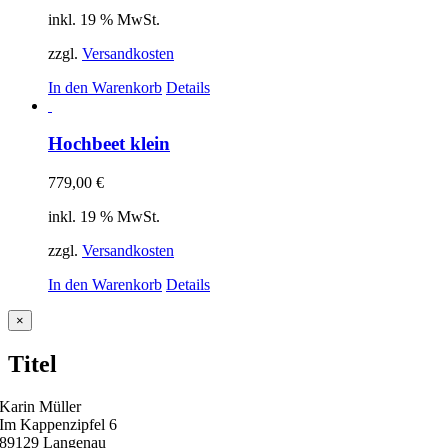
inkl. 19 % MwSt.
zzgl.
Versandkosten
In den Warenkorb
Details
Hochbeet klein
779,00
€
inkl. 19 % MwSt.
zzgl.
Versandkosten
In den Warenkorb
Details
Close
×
product
quick
Titel
view
Karin Müller
Im Kappenzipfel 6
89129 Langenau