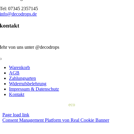
Tel: 07345 2357145
info@decodrops.de
kontakt
ehr von uns unter @decodrops
Toggle
Navigation
Warenkorb
AGB
Zahlungsarten
Widerrufsbelehrung
Impressum & Datenschutz
Kontakt
© 2022 | d
eco
drops
Page load link
Consent Management Platform von Real Cookie Banner
Nach
oben