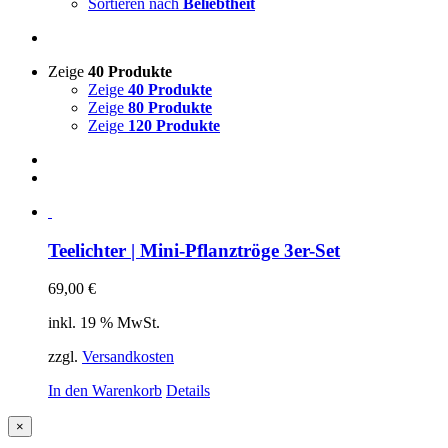
Sortieren nach
Beliebtheit
Zeige
40 Produkte
Zeige
40 Produkte
Zeige
80 Produkte
Zeige
120 Produkte
Teelichter | Mini-Pflanztröge 3er-Set
69,00
€
inkl. 19 % MwSt.
zzgl.
Versandkosten
In den Warenkorb
Details
Close
×
product