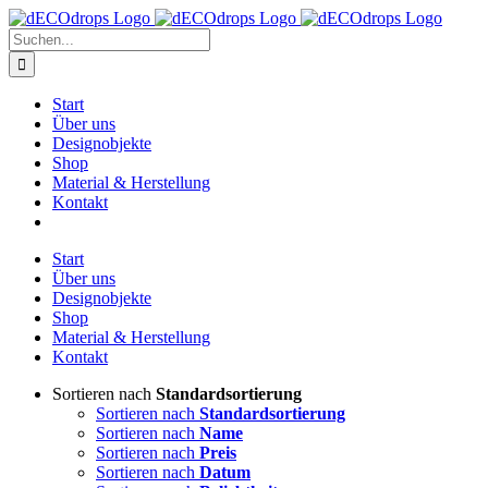
Zum
Inhalt
Suche
springen
nach:
Start
Über uns
Designobjekte
Shop
Material & Herstellung
Kontakt
Start
Über uns
Designobjekte
Shop
Material & Herstellung
Kontakt
Sortieren nach
Standardsortierung
Sortieren nach
Standardsortierung
Sortieren nach
Name
Sortieren nach
Preis
Sortieren nach
Datum