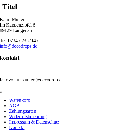
quick
Titel
view
Karin Müller
Im Kappenzipfel 6
89129 Langenau
Tel: 07345 2357145
info@decodrops.de
kontakt
ehr von uns unter @decodrops
Toggle
Navigation
Warenkorb
AGB
Zahlungsarten
Widerrufsbelehrung
Impressum & Datenschutz
Kontakt