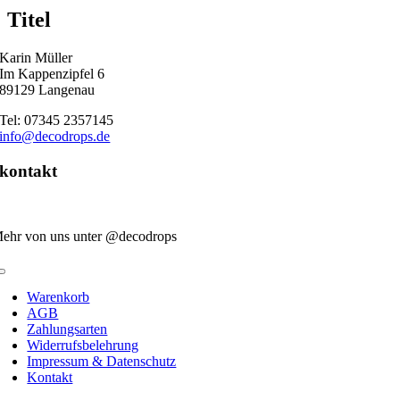
quick
Titel
view
Karin Müller
Im Kappenzipfel 6
89129 Langenau
Tel: 07345 2357145
info@decodrops.de
kontakt
ehr von uns unter @decodrops
Toggle
Navigation
Warenkorb
AGB
Zahlungsarten
Widerrufsbelehrung
Impressum & Datenschutz
Kontakt