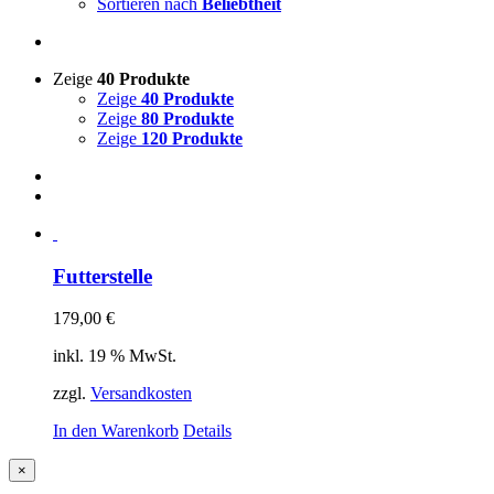
Sortieren nach
Beliebtheit
Zeige
40 Produkte
Zeige
40 Produkte
Zeige
80 Produkte
Zeige
120 Produkte
Futterstelle
179,00
€
inkl. 19 % MwSt.
zzgl.
Versandkosten
In den Warenkorb
Details
Close
×
product