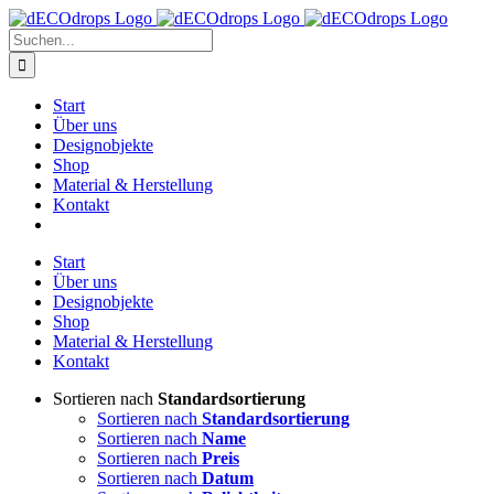
Zum
Inhalt
Suche
springen
nach:
Start
Über uns
Designobjekte
Shop
Material & Herstellung
Kontakt
Start
Über uns
Designobjekte
Shop
Material & Herstellung
Kontakt
Sortieren nach
Standardsortierung
Sortieren nach
Standardsortierung
Sortieren nach
Name
Sortieren nach
Preis
Sortieren nach
Datum