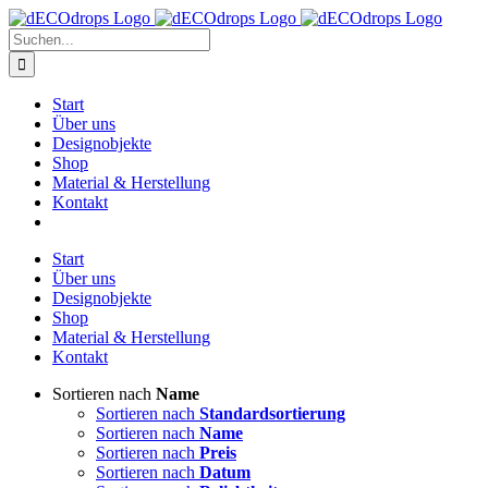
Zum
Inhalt
Suche
springen
nach:
Start
Über uns
Designobjekte
Shop
Material & Herstellung
Kontakt
Start
Über uns
Designobjekte
Shop
Material & Herstellung
Kontakt
Sortieren nach
Name
Sortieren nach
Standardsortierung
Sortieren nach
Name
Sortieren nach
Preis
Sortieren nach
Datum