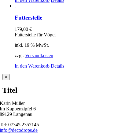
In den Warenkorb
Details
Futterstelle
179,00
€
Futterstelle für Vögel
inkl. 19 % MwSt.
zzgl.
Versandkosten
In den Warenkorb
Details
Close
×
product
quick
Titel
view
Karin Müller
Im Kappenzipfel 6
89129 Langenau
Tel: 07345 2357145
info@decodrops.de