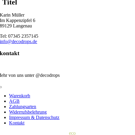
Titel
view
Karin Müller
Im Kappenzipfel 6
89129 Langenau
Tel: 07345 2357145
info@decodrops.de
kontakt
ehr von uns unter @decodrops
Toggle
Navigation
Warenkorb
AGB
Zahlungsarten
Widerrufsbelehrung
Impressum & Datenschutz
Kontakt
© 2022 | d
eco
drops