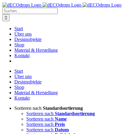
Zum
Inhalt
Suche
springen
nach:
Start
Über uns
Designobjekte
Shop
Material & Herstellung
Kontakt
Start
Über uns
Designobjekte
Shop
Material & Herstellung
Kontakt
Sortieren nach
Standardsortierung
Sortieren nach
Standardsortierung
Sortieren nach
Name
Sortieren nach
Preis
Sortieren nach
Datum