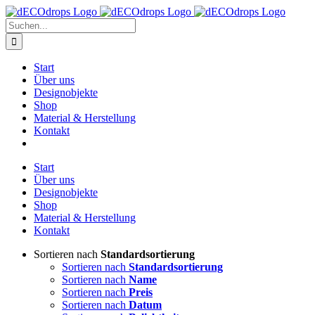
Zum
Inhalt
Suche
springen
nach:
Start
Über uns
Designobjekte
Shop
Material & Herstellung
Kontakt
Start
Über uns
Designobjekte
Shop
Material & Herstellung
Kontakt
Sortieren nach
Standardsortierung
Sortieren nach
Standardsortierung
Sortieren nach
Name
Sortieren nach
Preis
Sortieren nach
Datum