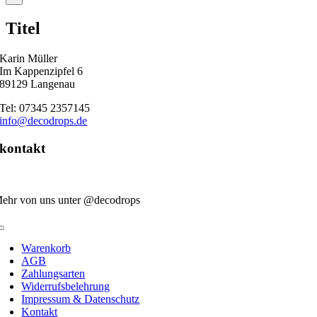
product
quick
Titel
view
Karin Müller
Im Kappenzipfel 6
89129 Langenau
Tel: 07345 2357145
info@decodrops.de
kontakt
ehr von uns unter @decodrops
Toggle
Navigation
Warenkorb
AGB
Zahlungsarten
Widerrufsbelehrung
Impressum & Datenschutz
Kontakt