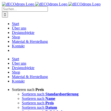
Zum
Inhalt
Suche
springen
nach:
Start
Über uns
Designobjekte
Shop
Material & Herstellung
Kontakt
Start
Über uns
Designobjekte
Shop
Material & Herstellung
Kontakt
Sortieren nach
Preis
Sortieren nach
Standardsortierung
Sortieren nach
Name
Sortieren nach
Preis
Sortieren nach
Datum