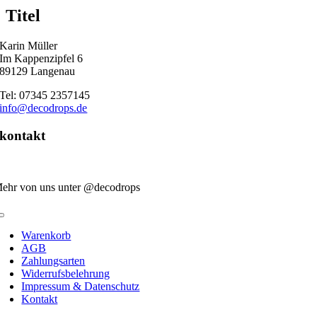
quick
Titel
view
Karin Müller
Im Kappenzipfel 6
89129 Langenau
Tel: 07345 2357145
info@decodrops.de
kontakt
ehr von uns unter @decodrops
Toggle
Navigation
Warenkorb
AGB
Zahlungsarten
Widerrufsbelehrung
Impressum & Datenschutz
Kontakt