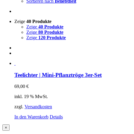
Sortieren nach
Beliebtheit
Zeige
40 Produkte
Zeige
40 Produkte
Zeige
80 Produkte
Zeige
120 Produkte
Teelichter | Mini-Pflanztröge 3er-Set
69,00
€
inkl. 19 % MwSt.
zzgl.
Versandkosten
In den Warenkorb
Details
Close
×
product