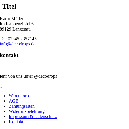
quick
Titel
view
Karin Müller
Im Kappenzipfel 6
89129 Langenau
Tel: 07345 2357145
info@decodrops.de
kontakt
ehr von uns unter @decodrops
Toggle
Navigation
Warenkorb
AGB
Zahlungsarten
Widerrufsbelehrung
Impressum & Datenschutz
Kontakt