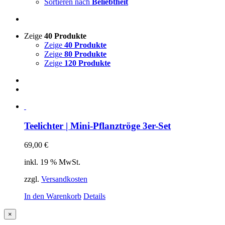
Sortieren nach
Beliebtheit
Zeige
40 Produkte
Zeige
40 Produkte
Zeige
80 Produkte
Zeige
120 Produkte
Teelichter | Mini-Pflanztröge 3er-Set
69,00
€
inkl. 19 % MwSt.
zzgl.
Versandkosten
In den Warenkorb
Details
Close
×
product