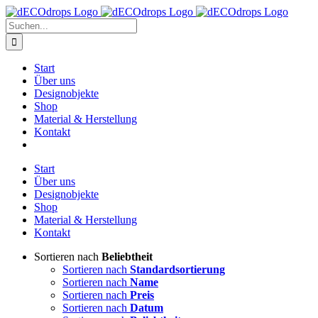
Zum
Inhalt
Suche
springen
nach:
Start
Über uns
Designobjekte
Shop
Material & Herstellung
Kontakt
Start
Über uns
Designobjekte
Shop
Material & Herstellung
Kontakt
Sortieren nach
Beliebtheit
Sortieren nach
Standardsortierung
Sortieren nach
Name
Sortieren nach
Preis
Sortieren nach
Datum