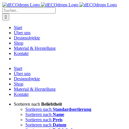
Zum
Inhalt
Suche
springen
nach:
Start
Über uns
Designobjekte
Shop
Material & Herstellung
Kontakt
Start
Über uns
Designobjekte
Shop
Material & Herstellung
Kontakt
Sortieren nach
Beliebtheit
Sortieren nach
Standardsortierung
Sortieren nach
Name
Sortieren nach
Preis
Sortieren nach
Datum