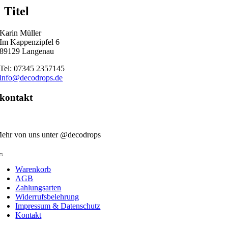
quick
Titel
view
Karin Müller
Im Kappenzipfel 6
89129 Langenau
Tel: 07345 2357145
info@decodrops.de
kontakt
ehr von uns unter @decodrops
Toggle
Navigation
Warenkorb
AGB
Zahlungsarten
Widerrufsbelehrung
Impressum & Datenschutz
Kontakt