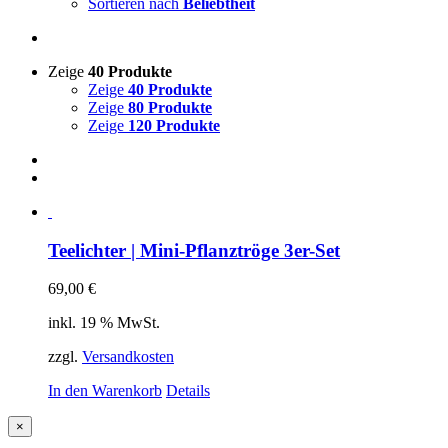
Sortieren nach
Beliebtheit
Zeige
40 Produkte
Zeige
40 Produkte
Zeige
80 Produkte
Zeige
120 Produkte
Teelichter | Mini-Pflanztröge 3er-Set
69,00
€
inkl. 19 % MwSt.
zzgl.
Versandkosten
In den Warenkorb
Details
Close
×
product