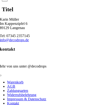
product
quick
Titel
view
Karin Müller
Im Kappenzipfel 6
89129 Langenau
Tel: 07345 2357145
info@decodrops.de
kontakt
ehr von uns unter @decodrops
Toggle
Navigation
Warenkorb
AGB
Zahlungsarten
Widerrufsbelehrung
Impressum & Datenschutz
Kontakt