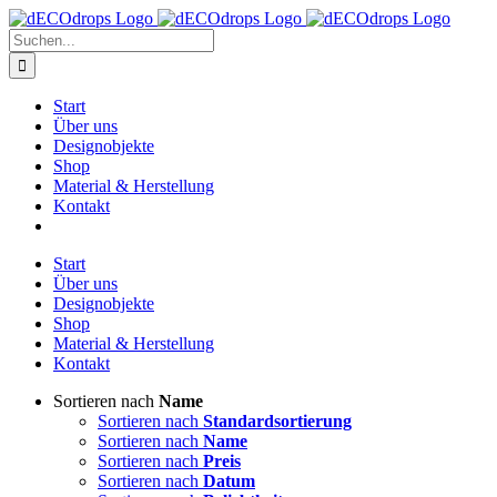
Zum
Inhalt
Suche
springen
nach:
Start
Über uns
Designobjekte
Shop
Material & Herstellung
Kontakt
Start
Über uns
Designobjekte
Shop
Material & Herstellung
Kontakt
Sortieren nach
Name
Sortieren nach
Standardsortierung
Sortieren nach
Name
Sortieren nach
Preis
Sortieren nach
Datum