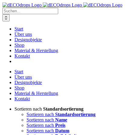
Zum
Inhalt
Suche
springen
nach:
Start
Über uns
Designobjekte
Shop
Material & Herstellung
Kontakt
Start
Über uns
Designobjekte
Shop
Material & Herstellung
Kontakt
Sortieren nach
Standardsortierung
Sortieren nach
Standardsortierung
Sortieren nach
Name
Sortieren nach
Preis
Sortieren nach
Datum