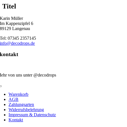
quick
Titel
view
Karin Müller
Im Kappenzipfel 6
89129 Langenau
Tel: 07345 2357145
info@decodrops.de
kontakt
ehr von uns unter @decodrops
Toggle
Navigation
Warenkorb
AGB
Zahlungsarten
Widerrufsbelehrung
Impressum & Datenschutz
Kontakt