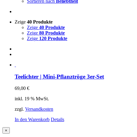
Sortieren nach
Beliebtheit
Zeige
40 Produkte
Zeige
40 Produkte
Zeige
80 Produkte
Zeige
120 Produkte
Teelichter | Mini-Pflanztröge 3er-Set
69,00
€
inkl. 19 % MwSt.
zzgl.
Versandkosten
In den Warenkorb
Details
Close
×
product