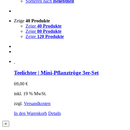
Sortieren nach
Beliebtheit
Zeige
40 Produkte
Zeige
40 Produkte
Zeige
80 Produkte
Zeige
120 Produkte
Teelichter | Mini-Pflanztröge 3er-Set
69,00
€
inkl. 19 % MwSt.
zzgl.
Versandkosten
In den Warenkorb
Details
Close
×
product