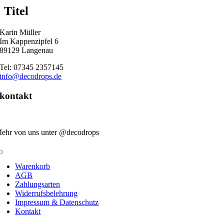
quick
Titel
view
Karin Müller
Im Kappenzipfel 6
89129 Langenau
Tel: 07345 2357145
info@decodrops.de
kontakt
ehr von uns unter @decodrops
Toggle
Navigation
Warenkorb
AGB
Zahlungsarten
Widerrufsbelehrung
Impressum & Datenschutz
Kontakt