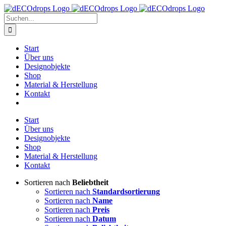
Zum
Inhalt
Suche
springen
nach:
Start
Über uns
Designobjekte
Shop
Material & Herstellung
Kontakt
Start
Über uns
Designobjekte
Shop
Material & Herstellung
Kontakt
Sortieren nach
Beliebtheit
Sortieren nach
Standardsortierung
Sortieren nach
Name
Sortieren nach
Preis
Sortieren nach
Datum