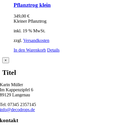
Pflanztrog klein
349,00
€
Kleiner Pflanztrog
inkl. 19 % MwSt.
zzgl.
Versandkosten
In den Warenkorb
Details
Close
×
product
quick
Titel
view
Karin Müller
Im Kappenzipfel 6
89129 Langenau
Tel: 07345 2357145
info@decodrops.de
kontakt