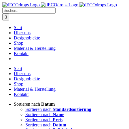
Zum
Inhalt
Suche
springen
nach:
Start
Über uns
Designobjekte
Shop
Material & Herstellung
Kontakt
Start
Über uns
Designobjekte
Shop
Material & Herstellung
Kontakt
Sortieren nach
Datum
Sortieren nach
Standardsortierung
Sortieren nach
Name
Sortieren nach
Preis
Sortieren nach
Datum