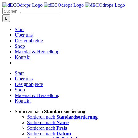
Zum
Inhalt
Suche
springen
nach:
Start
Über uns
Designobjekte
Shop
Material & Herstellung
Kontakt
Start
Über uns
Designobjekte
Shop
Material & Herstellung
Kontakt
Sortieren nach
Standardsortierung
Sortieren nach
Standardsortierung
Sortieren nach
Name
Sortieren nach
Preis
Sortieren nach
Datum