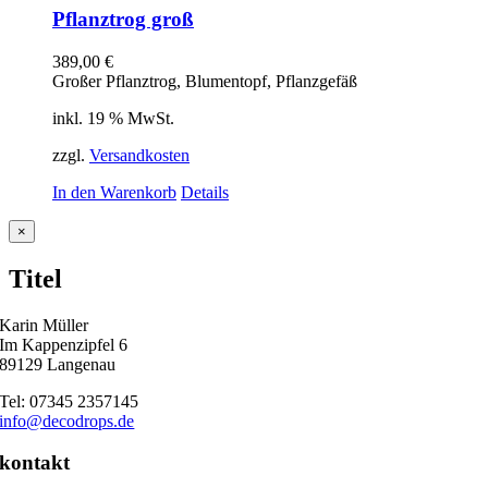
Pflanztrog groß
389,00
€
Großer Pflanztrog, Blumentopf, Pflanzgefäß
inkl. 19 % MwSt.
zzgl.
Versandkosten
In den Warenkorb
Details
Close
×
product
quick
Titel
view
Karin Müller
Im Kappenzipfel 6
89129 Langenau
Tel: 07345 2357145
info@decodrops.de
kontakt