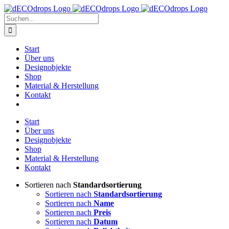
Zum
Inhalt
Suche
springen
nach:
Start
Über uns
Designobjekte
Shop
Material & Herstellung
Kontakt
Start
Über uns
Designobjekte
Shop
Material & Herstellung
Kontakt
Sortieren nach
Standardsortierung
Sortieren nach
Standardsortierung
Sortieren nach
Name
Sortieren nach
Preis
Sortieren nach
Datum