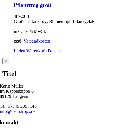
Pflanztrog groß
389,00
€
Großer Pflanztrog, Blumentopf, Pflanzgefäß
inkl. 19 % MwSt.
zzgl.
Versandkosten
In den Warenkorb
Details
Close
×
product
quick
Titel
view
Karin Müller
Im Kappenzipfel 6
89129 Langenau
Tel: 07345 2357145
info@decodrops.de
kontakt