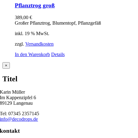
Pflanztrog groß
389,00
€
Großer Pflanztrog, Blumentopf, Pflanzgefäß
inkl. 19 % MwSt.
zzgl.
Versandkosten
In den Warenkorb
Details
Close
×
product
quick
Titel
view
Karin Müller
Im Kappenzipfel 6
89129 Langenau
Tel: 07345 2357145
info@decodrops.de
kontakt