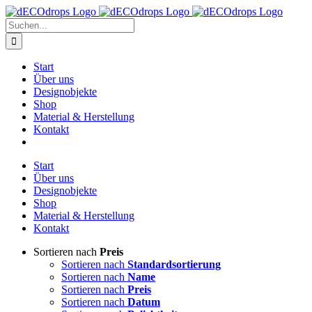
Zum
Inhalt
Suche
springen
nach:
Start
Über uns
Designobjekte
Shop
Material & Herstellung
Kontakt
Start
Über uns
Designobjekte
Shop
Material & Herstellung
Kontakt
Sortieren nach
Preis
Sortieren nach
Standardsortierung
Sortieren nach
Name
Sortieren nach
Preis
Sortieren nach
Datum