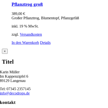
Pflanztrog groß
389,00
€
Großer Pflanztrog, Blumentopf, Pflanzgefäß
inkl. 19 % MwSt.
zzgl.
Versandkosten
In den Warenkorb
Details
Close
×
product
quick
Titel
view
Karin Müller
Im Kappenzipfel 6
89129 Langenau
Tel: 07345 2357145
info@decodrops.de
kontakt