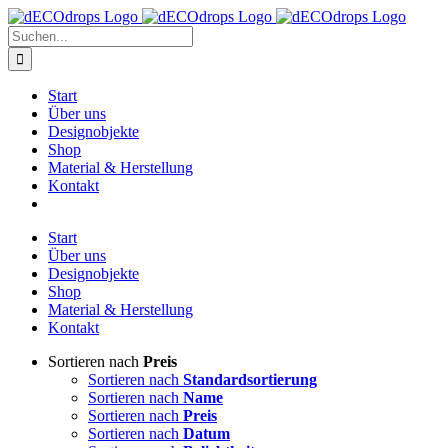
Zum
Inhalt
Suche
springen
nach:
Start
Über uns
Designobjekte
Shop
Material & Herstellung
Kontakt
Start
Über uns
Designobjekte
Shop
Material & Herstellung
Kontakt
Sortieren nach
Preis
Sortieren nach
Standardsortierung
Sortieren nach
Name
Sortieren nach
Preis
Sortieren nach
Datum