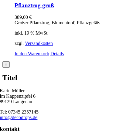
Pflanztrog groß
389,00
€
Großer Pflanztrog, Blumentopf, Pflanzgefäß
inkl. 19 % MwSt.
zzgl.
Versandkosten
In den Warenkorb
Details
Close
×
product
quick
Titel
view
Karin Müller
Im Kappenzipfel 6
89129 Langenau
Tel: 07345 2357145
info@decodrops.de
kontakt