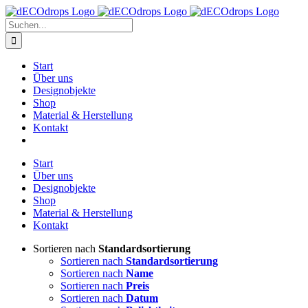
Zum
Inhalt
Suche
springen
nach:
Start
Über uns
Designobjekte
Shop
Material & Herstellung
Kontakt
Start
Über uns
Designobjekte
Shop
Material & Herstellung
Kontakt
Sortieren nach
Standardsortierung
Sortieren nach
Standardsortierung
Sortieren nach
Name
Sortieren nach
Preis
Sortieren nach
Datum