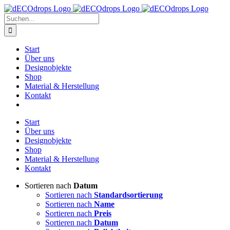
Zum
Inhalt
Suche
springen
nach:
Start
Über uns
Designobjekte
Shop
Material & Herstellung
Kontakt
Start
Über uns
Designobjekte
Shop
Material & Herstellung
Kontakt
Sortieren nach
Datum
Sortieren nach
Standardsortierung
Sortieren nach
Name
Sortieren nach
Preis
Sortieren nach
Datum