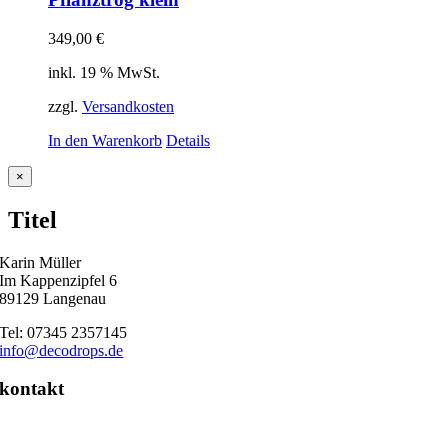
349,00
€
inkl. 19 % MwSt.
zzgl.
Versandkosten
In den Warenkorb
Details
Close
×
product
quick
Titel
view
Karin Müller
Im Kappenzipfel 6
89129 Langenau
Tel: 07345 2357145
info@decodrops.de
kontakt