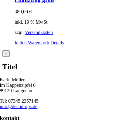
389,00
€
inkl. 19 % MwSt.
zzgl.
Versandkosten
In den Warenkorb
Details
Close
×
product
quick
Titel
view
Karin Müller
Im Kappenzipfel 6
89129 Langenau
Tel: 07345 2357145
info@decodrops.de
kontakt