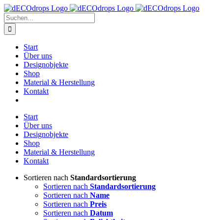
Zum
Inhalt
Suche
springen
nach:
Start
Über uns
Designobjekte
Shop
Material & Herstellung
Kontakt
Start
Über uns
Designobjekte
Shop
Material & Herstellung
Kontakt
Sortieren nach
Standardsortierung
Sortieren nach
Standardsortierung
Sortieren nach
Name
Sortieren nach
Preis
Sortieren nach
Datum