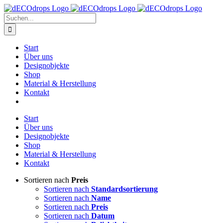
Zum
Inhalt
Suche
springen
nach:
Start
Über uns
Designobjekte
Shop
Material & Herstellung
Kontakt
Start
Über uns
Designobjekte
Shop
Material & Herstellung
Kontakt
Sortieren nach
Preis
Sortieren nach
Standardsortierung
Sortieren nach
Name
Sortieren nach
Preis
Sortieren nach
Datum