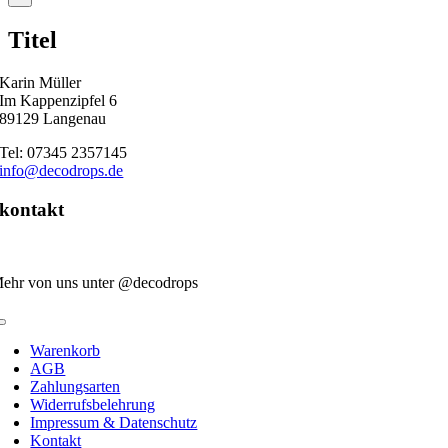
product
quick
Titel
view
Karin Müller
Im Kappenzipfel 6
89129 Langenau
Tel: 07345 2357145
info@decodrops.de
kontakt
ehr von uns unter @decodrops
Toggle
Navigation
Warenkorb
AGB
Zahlungsarten
Widerrufsbelehrung
Impressum & Datenschutz
Kontakt