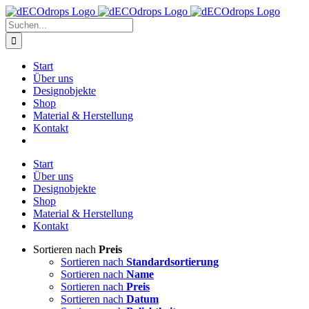
Zum
Inhalt
Suche
springen
nach:
Start
Über uns
Designobjekte
Shop
Material & Herstellung
Kontakt
Start
Über uns
Designobjekte
Shop
Material & Herstellung
Kontakt
Sortieren nach
Preis
Sortieren nach
Standardsortierung
Sortieren nach
Name
Sortieren nach
Preis
Sortieren nach
Datum