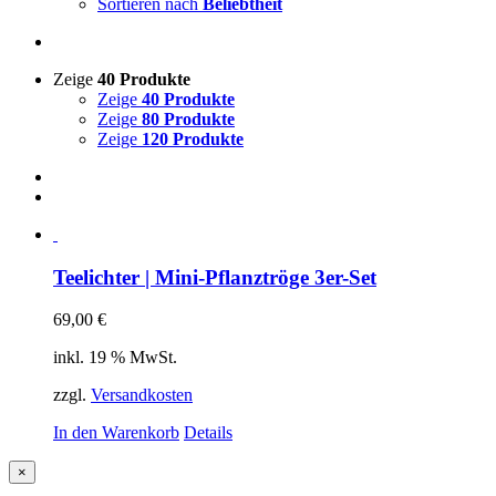
Sortieren nach
Beliebtheit
Zeige
40 Produkte
Zeige
40 Produkte
Zeige
80 Produkte
Zeige
120 Produkte
Teelichter | Mini-Pflanztröge 3er-Set
69,00
€
inkl. 19 % MwSt.
zzgl.
Versandkosten
In den Warenkorb
Details
Close
×
product