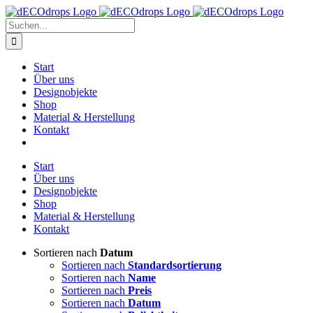
Zum
Inhalt
Suche
springen
nach:
Start
Über uns
Designobjekte
Shop
Material & Herstellung
Kontakt
Start
Über uns
Designobjekte
Shop
Material & Herstellung
Kontakt
Sortieren nach
Datum
Sortieren nach
Standardsortierung
Sortieren nach
Name
Sortieren nach
Preis
Sortieren nach
Datum