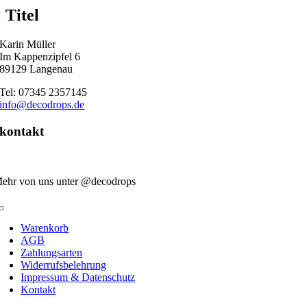
quick
Titel
view
Karin Müller
Im Kappenzipfel 6
89129 Langenau
Tel: 07345 2357145
info@decodrops.de
kontakt
ehr von uns unter @decodrops
Toggle
Navigation
Warenkorb
AGB
Zahlungsarten
Widerrufsbelehrung
Impressum & Datenschutz
Kontakt