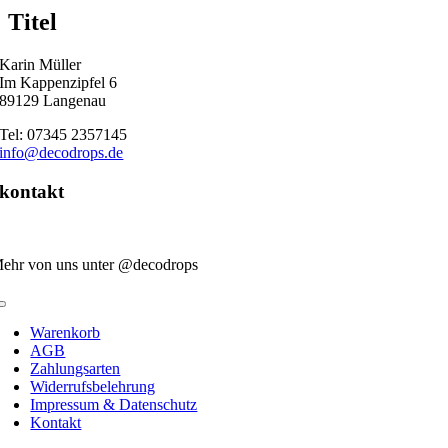
quick
Titel
view
Karin Müller
Im Kappenzipfel 6
89129 Langenau
Tel: 07345 2357145
info@decodrops.de
kontakt
ehr von uns unter @decodrops
Toggle
Navigation
Warenkorb
AGB
Zahlungsarten
Widerrufsbelehrung
Impressum & Datenschutz
Kontakt