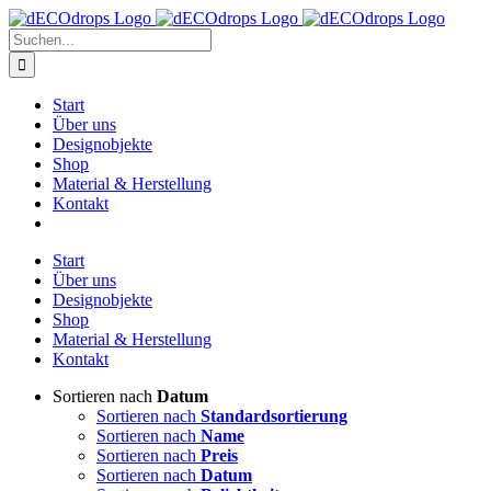
Zum
Inhalt
Suche
springen
nach:
Start
Über uns
Designobjekte
Shop
Material & Herstellung
Kontakt
Start
Über uns
Designobjekte
Shop
Material & Herstellung
Kontakt
Sortieren nach
Datum
Sortieren nach
Standardsortierung
Sortieren nach
Name
Sortieren nach
Preis
Sortieren nach
Datum