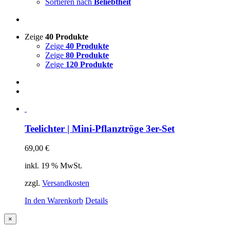
Sortieren nach
Beliebtheit
Zeige
40 Produkte
Zeige
40 Produkte
Zeige
80 Produkte
Zeige
120 Produkte
Teelichter | Mini-Pflanztröge 3er-Set
69,00
€
inkl. 19 % MwSt.
zzgl.
Versandkosten
In den Warenkorb
Details
Close
×
product