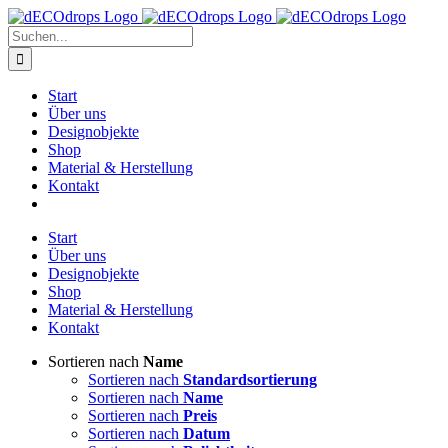
Zum
Inhalt
Suche
springen
nach:
Start
Über uns
Designobjekte
Shop
Material & Herstellung
Kontakt
Start
Über uns
Designobjekte
Shop
Material & Herstellung
Kontakt
Sortieren nach
Name
Sortieren nach
Standardsortierung
Sortieren nach
Name
Sortieren nach
Preis
Sortieren nach
Datum