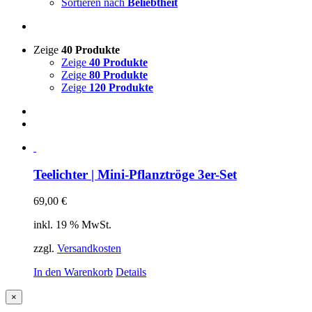
Sortieren nach
Beliebtheit
Zeige
40 Produkte
Zeige
40 Produkte
Zeige
80 Produkte
Zeige
120 Produkte
Teelichter | Mini-Pflanztröge 3er-Set
69,00
€
inkl. 19 % MwSt.
zzgl.
Versandkosten
In den Warenkorb
Details
Close
×
product