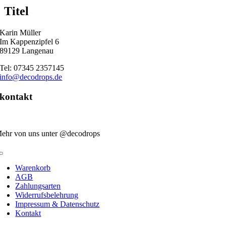
quick
Titel
view
Karin Müller
Im Kappenzipfel 6
89129 Langenau
Tel: 07345 2357145
info@decodrops.de
kontakt
ehr von uns unter @decodrops
Toggle
Navigation
Warenkorb
AGB
Zahlungsarten
Widerrufsbelehrung
Impressum & Datenschutz
Kontakt