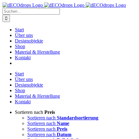
Zum
Inhalt
Suche
springen
nach:
Start
Über uns
Designobjekte
Shop
Material & Herstellung
Kontakt
Start
Über uns
Designobjekte
Shop
Material & Herstellung
Kontakt
Sortieren nach
Preis
Sortieren nach
Standardsortierung
Sortieren nach
Name
Sortieren nach
Preis
Sortieren nach
Datum