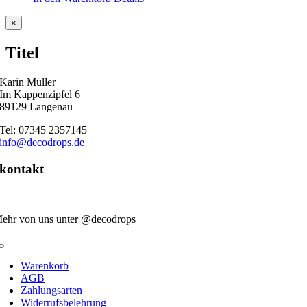
Close
×
product
quick
Titel
view
Karin Müller
Im Kappenzipfel 6
89129 Langenau
Tel: 07345 2357145
info@decodrops.de
kontakt
ehr von uns unter @decodrops
Toggle
Navigation
Warenkorb
AGB
Zahlungsarten
Widerrufsbelehrung