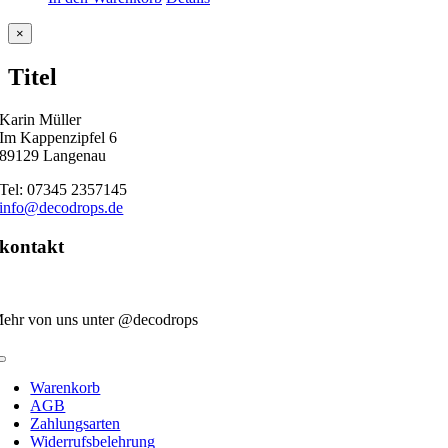
Close
×
product
quick
Titel
view
Karin Müller
Im Kappenzipfel 6
89129 Langenau
Tel: 07345 2357145
info@decodrops.de
kontakt
ehr von uns unter @decodrops
Toggle
Navigation
Warenkorb
AGB
Zahlungsarten
Widerrufsbelehrung