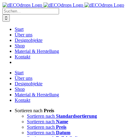
Zum
Inhalt
Suche
springen
nach:
Start
Über uns
Designobjekte
Shop
Material & Herstellung
Kontakt
Start
Über uns
Designobjekte
Shop
Material & Herstellung
Kontakt
Sortieren nach
Preis
Sortieren nach
Standardsortierung
Sortieren nach
Name
Sortieren nach
Preis
Sortieren nach
Datum