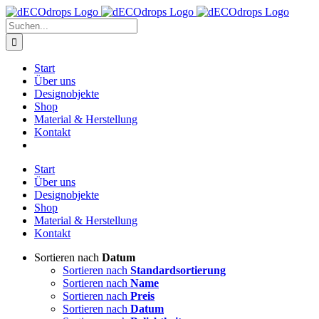
Zum
Inhalt
Suche
springen
nach:
Start
Über uns
Designobjekte
Shop
Material & Herstellung
Kontakt
Start
Über uns
Designobjekte
Shop
Material & Herstellung
Kontakt
Sortieren nach
Datum
Sortieren nach
Standardsortierung
Sortieren nach
Name
Sortieren nach
Preis
Sortieren nach
Datum