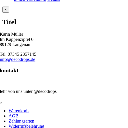
Close
×
product
quick
Titel
view
Karin Müller
Im Kappenzipfel 6
89129 Langenau
Tel: 07345 2357145
info@decodrops.de
kontakt
ehr von uns unter @decodrops
Toggle
Navigation
Warenkorb
AGB
Zahlungsarten
Widerrufsbelehrung