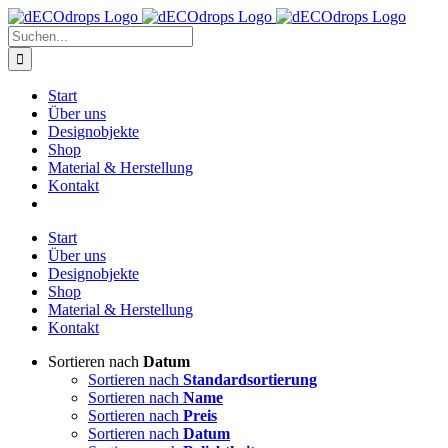
Zum
Inhalt
Suche
springen
nach:
Start
Über uns
Designobjekte
Shop
Material & Herstellung
Kontakt
Start
Über uns
Designobjekte
Shop
Material & Herstellung
Kontakt
Sortieren nach
Datum
Sortieren nach
Standardsortierung
Sortieren nach
Name
Sortieren nach
Preis
Sortieren nach
Datum