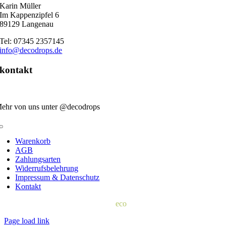
Karin Müller
Im Kappenzipfel 6
89129 Langenau
Tel: 07345 2357145
info@decodrops.de
kontakt
ehr von uns unter @decodrops
Toggle
Navigation
Warenkorb
AGB
Zahlungsarten
Widerrufsbelehrung
Impressum & Datenschutz
Kontakt
© 2022 | d
eco
drops
Page load link