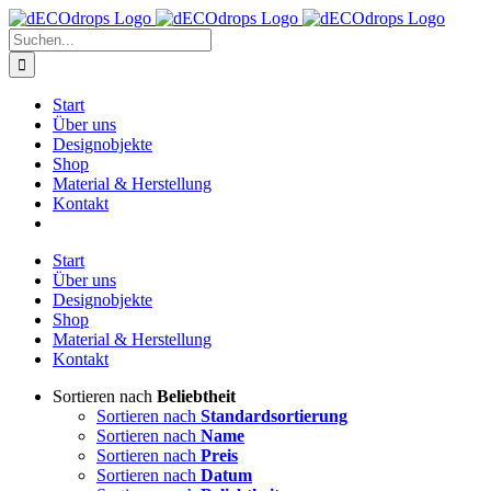
Zum
Inhalt
Suche
springen
nach:
Start
Über uns
Designobjekte
Shop
Material & Herstellung
Kontakt
Start
Über uns
Designobjekte
Shop
Material & Herstellung
Kontakt
Sortieren nach
Beliebtheit
Sortieren nach
Standardsortierung
Sortieren nach
Name
Sortieren nach
Preis
Sortieren nach
Datum