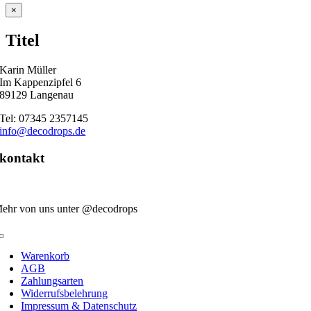
Close
×
product
quick
Titel
view
Karin Müller
Im Kappenzipfel 6
89129 Langenau
Tel: 07345 2357145
info@decodrops.de
kontakt
ehr von uns unter @decodrops
Toggle
Navigation
Warenkorb
AGB
Zahlungsarten
Widerrufsbelehrung
Impressum & Datenschutz