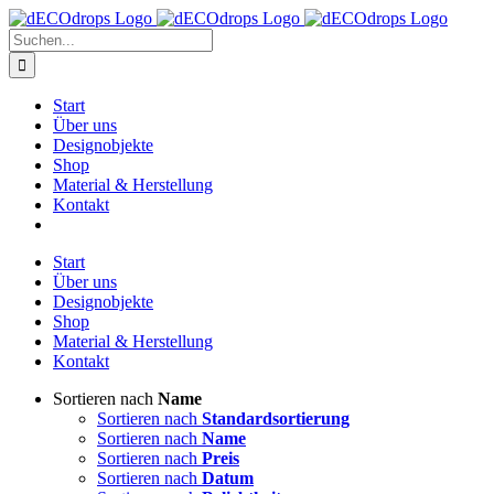
Zum
Inhalt
Suche
springen
nach:
Start
Über uns
Designobjekte
Shop
Material & Herstellung
Kontakt
Start
Über uns
Designobjekte
Shop
Material & Herstellung
Kontakt
Sortieren nach
Name
Sortieren nach
Standardsortierung
Sortieren nach
Name
Sortieren nach
Preis
Sortieren nach
Datum