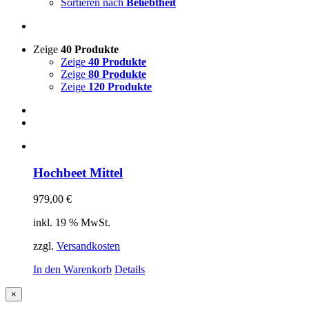
Sortieren nach
Beliebtheit
Zeige
40 Produkte
Zeige
40 Produkte
Zeige
80 Produkte
Zeige
120 Produkte
Hochbeet Mittel
979,00
€
inkl. 19 % MwSt.
zzgl.
Versandkosten
In den Warenkorb
Details
Close
×
product