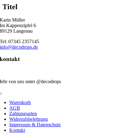
quick
Titel
view
Karin Müller
Im Kappenzipfel 6
89129 Langenau
Tel: 07345 2357145
info@decodrops.de
kontakt
ehr von uns unter @decodrops
Toggle
Navigation
Warenkorb
AGB
Zahlungsarten
Widerrufsbelehrung
Impressum & Datenschutz
Kontakt