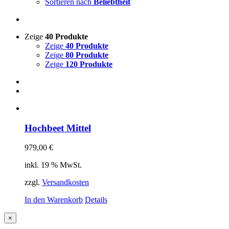
Sortieren nach
Beliebtheit
Zeige
40 Produkte
Zeige
40 Produkte
Zeige
80 Produkte
Zeige
120 Produkte
Hochbeet Mittel
979,00
€
inkl. 19 % MwSt.
zzgl.
Versandkosten
In den Warenkorb
Details
Close
×
product