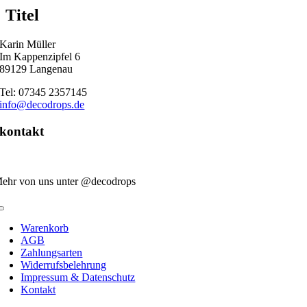
quick
Titel
view
Karin Müller
Im Kappenzipfel 6
89129 Langenau
Tel: 07345 2357145
info@decodrops.de
kontakt
ehr von uns unter @decodrops
Toggle
Navigation
Warenkorb
AGB
Zahlungsarten
Widerrufsbelehrung
Impressum & Datenschutz
Kontakt