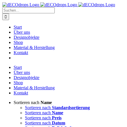
Zum
Inhalt
Suche
springen
nach:
Start
Über uns
Designobjekte
Shop
Material & Herstellung
Kontakt
Start
Über uns
Designobjekte
Shop
Material & Herstellung
Kontakt
Sortieren nach
Name
Sortieren nach
Standardsortierung
Sortieren nach
Name
Sortieren nach
Preis
Sortieren nach
Datum