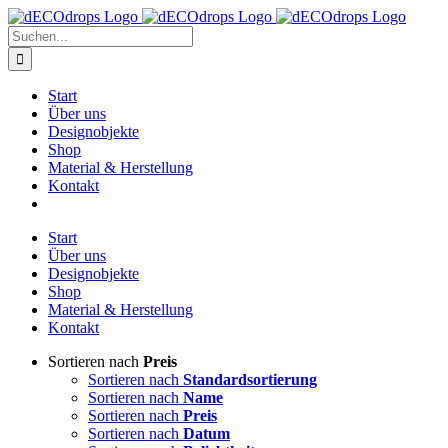
Zum
Inhalt
Suche
springen
nach:
Start
Über uns
Designobjekte
Shop
Material & Herstellung
Kontakt
Start
Über uns
Designobjekte
Shop
Material & Herstellung
Kontakt
Sortieren nach
Preis
Sortieren nach
Standardsortierung
Sortieren nach
Name
Sortieren nach
Preis
Sortieren nach
Datum