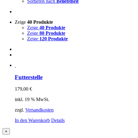
Sortieren nach
Beliebtheit
Zeige
40 Produkte
Zeige
40 Produkte
Zeige
80 Produkte
Zeige
120 Produkte
Futterstelle
179,00
€
inkl. 19 % MwSt.
zzgl.
Versandkosten
In den Warenkorb
Details
Close
×
product