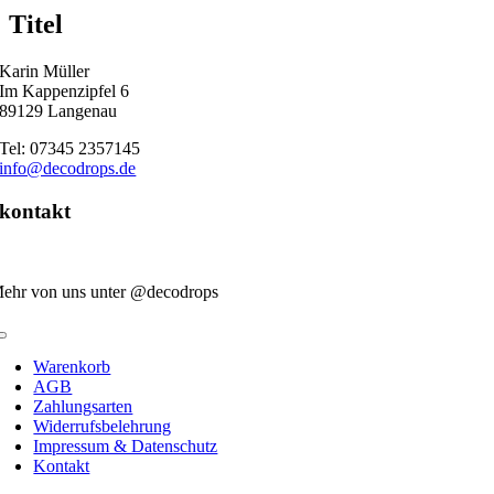
quick
Titel
view
Karin Müller
Im Kappenzipfel 6
89129 Langenau
Tel: 07345 2357145
info@decodrops.de
kontakt
ehr von uns unter @decodrops
Toggle
Navigation
Warenkorb
AGB
Zahlungsarten
Widerrufsbelehrung
Impressum & Datenschutz
Kontakt