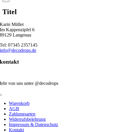
product
quick
Titel
view
Karin Müller
Im Kappenzipfel 6
89129 Langenau
Tel: 07345 2357145
info@decodrops.de
kontakt
ehr von uns unter @decodrops
Toggle
Navigation
Warenkorb
AGB
Zahlungsarten
Widerrufsbelehrung
Impressum & Datenschutz
Kontakt