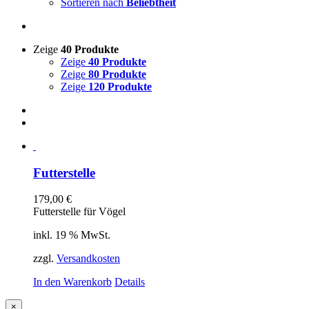
Sortieren nach
Beliebtheit
Zeige
40 Produkte
Zeige
40 Produkte
Zeige
80 Produkte
Zeige
120 Produkte
Futterstelle
179,00
€
Futterstelle für Vögel
inkl. 19 % MwSt.
zzgl.
Versandkosten
In den Warenkorb
Details
Close
×