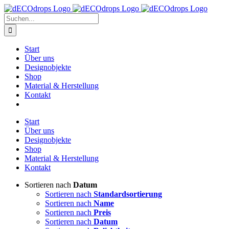
Zum
Inhalt
Suche
springen
nach:
Start
Über uns
Designobjekte
Shop
Material & Herstellung
Kontakt
Start
Über uns
Designobjekte
Shop
Material & Herstellung
Kontakt
Sortieren nach
Datum
Sortieren nach
Standardsortierung
Sortieren nach
Name
Sortieren nach
Preis
Sortieren nach
Datum