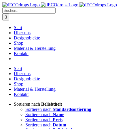
Zum
Inhalt
Suche
springen
nach:
Start
Über uns
Designobjekte
Shop
Material & Herstellung
Kontakt
Start
Über uns
Designobjekte
Shop
Material & Herstellung
Kontakt
Sortieren nach
Beliebtheit
Sortieren nach
Standardsortierung
Sortieren nach
Name
Sortieren nach
Preis
Sortieren nach
Datum