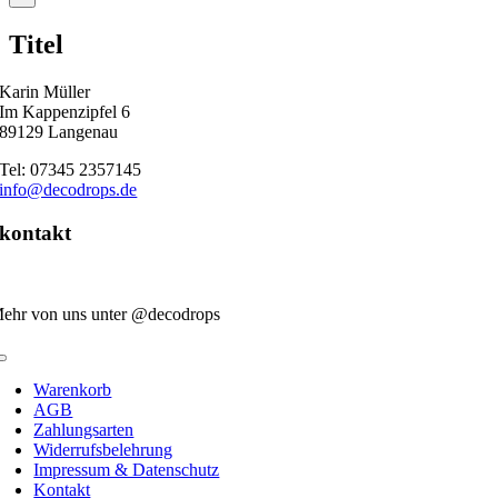
product
quick
Titel
view
Karin Müller
Im Kappenzipfel 6
89129 Langenau
Tel: 07345 2357145
info@decodrops.de
kontakt
ehr von uns unter @decodrops
Toggle
Navigation
Warenkorb
AGB
Zahlungsarten
Widerrufsbelehrung
Impressum & Datenschutz
Kontakt