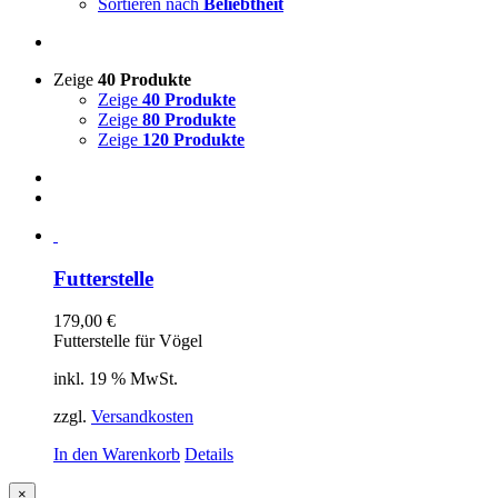
Sortieren nach
Beliebtheit
Zeige
40 Produkte
Zeige
40 Produkte
Zeige
80 Produkte
Zeige
120 Produkte
Futterstelle
179,00
€
Futterstelle für Vögel
inkl. 19 % MwSt.
zzgl.
Versandkosten
In den Warenkorb
Details
Close
×