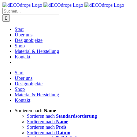
Zum
Inhalt
Suche
springen
nach:
Start
Über uns
Designobjekte
Shop
Material & Herstellung
Kontakt
Start
Über uns
Designobjekte
Shop
Material & Herstellung
Kontakt
Sortieren nach
Name
Sortieren nach
Standardsortierung
Sortieren nach
Name
Sortieren nach
Preis
Sortieren nach
Datum