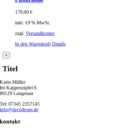
179,00
€
inkl. 19 % MwSt.
zzgl.
Versandkosten
In den Warenkorb
Details
Close
×
product
quick
Titel
view
Karin Müller
Im Kappenzipfel 6
89129 Langenau
Tel: 07345 2357145
info@decodrops.de
kontakt