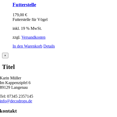
Futterstelle
179,00
€
Futterstelle für Vögel
inkl. 19 % MwSt.
zzgl.
Versandkosten
In den Warenkorb
Details
Close
×
product
quick
Titel
view
Karin Müller
Im Kappenzipfel 6
89129 Langenau
Tel: 07345 2357145
info@decodrops.de
kontakt