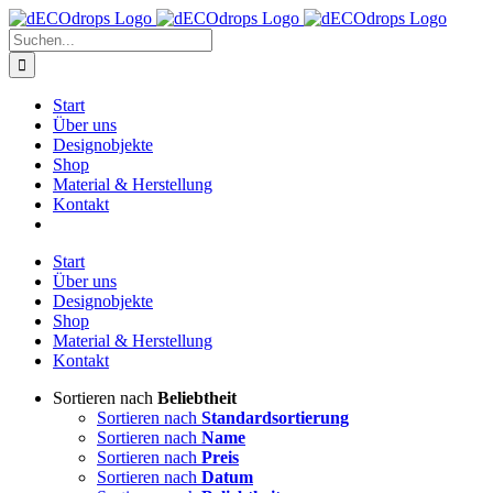
Zum
Inhalt
Suche
springen
nach:
Start
Über uns
Designobjekte
Shop
Material & Herstellung
Kontakt
Start
Über uns
Designobjekte
Shop
Material & Herstellung
Kontakt
Sortieren nach
Beliebtheit
Sortieren nach
Standardsortierung
Sortieren nach
Name
Sortieren nach
Preis
Sortieren nach
Datum