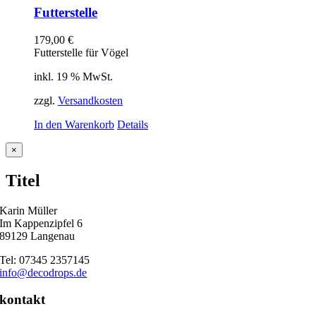
Futterstelle
179,00
€
Futterstelle für Vögel
inkl. 19 % MwSt.
zzgl.
Versandkosten
In den Warenkorb
Details
Close
×
product
quick
Titel
view
Karin Müller
Im Kappenzipfel 6
89129 Langenau
Tel: 07345 2357145
info@decodrops.de
kontakt