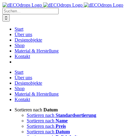
Zum
Inhalt
Suche
springen
nach:
Start
Über uns
Designobjekte
Shop
Material & Herstellung
Kontakt
Start
Über uns
Designobjekte
Shop
Material & Herstellung
Kontakt
Sortieren nach
Datum
Sortieren nach
Standardsortierung
Sortieren nach
Name
Sortieren nach
Preis
Sortieren nach
Datum