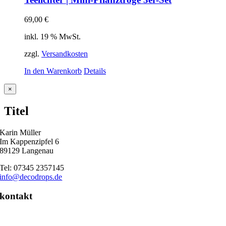
69,00
€
inkl. 19 % MwSt.
zzgl.
Versandkosten
In den Warenkorb
Details
Close
×
product
quick
Titel
view
Karin Müller
Im Kappenzipfel 6
89129 Langenau
Tel: 07345 2357145
info@decodrops.de
kontakt