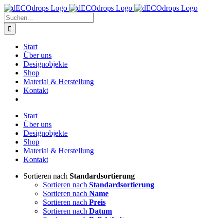
Zum
Inhalt
Suche
springen
nach:
Start
Über uns
Designobjekte
Shop
Material & Herstellung
Kontakt
Start
Über uns
Designobjekte
Shop
Material & Herstellung
Kontakt
Sortieren nach
Standardsortierung
Sortieren nach
Standardsortierung
Sortieren nach
Name
Sortieren nach
Preis
Sortieren nach
Datum