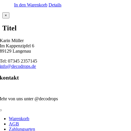
In den Warenkorb
Details
Close
×
product
quick
Titel
view
Karin Müller
Im Kappenzipfel 6
89129 Langenau
Tel: 07345 2357145
info@decodrops.de
kontakt
ehr von uns unter @decodrops
Toggle
Navigation
Warenkorb
AGB
Zahlungsarten