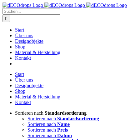
Zum
Inhalt
Suche
springen
nach:
Start
Über uns
Designobjekte
Shop
Material & Herstellung
Kontakt
Start
Über uns
Designobjekte
Shop
Material & Herstellung
Kontakt
Sortieren nach
Standardsortierung
Sortieren nach
Standardsortierung
Sortieren nach
Name
Sortieren nach
Preis
Sortieren nach
Datum